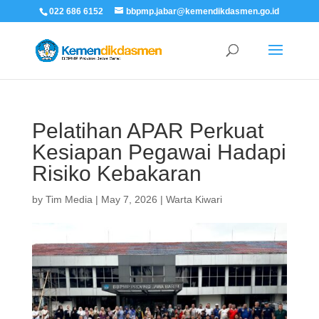
022 686 6152
bbpmp.jabar@kemendikdasmen.go.id
Pelatihan APAR Perkuat
Kesiapan Pegawai Hadapi
Risiko Kebakaran
by
Tim Media
|
May 7, 2026
|
Warta Kiwari