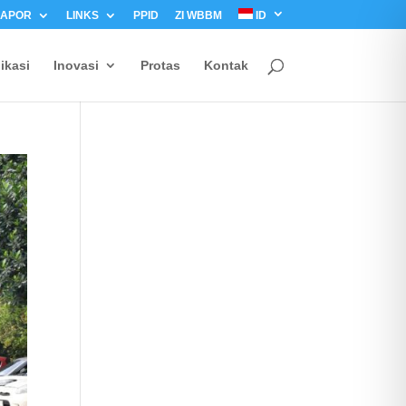
LAPOR
LINKS
PPID
ZI WBBM
ID
ikasi
Inovasi
Protas
Kontak