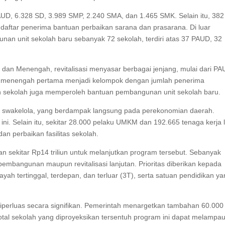
 PAUD, 6.328 SD, 3.989 SMP, 2.240 SMA, dan 1.465 SMK. Selain itu, 382
aftar penerima bantuan perbaikan sarana dan prasarana. Di luar
unan unit sekolah baru sebanyak 72 sekolah, terdiri atas 37 PAUD, 32
dan Menengah, revitalisasi menyasar berbagai jenjang, mulai dari P
an menengah pertama menjadi kelompok dengan jumlah penerima
ian sekolah juga memperoleh bantuan pembangunan unit sekolah baru.
ma swakelola, yang berdampak langsung pada perekonomian daerah.
 ini. Selain itu, sekitar 28.000 pelaku UMKM dan 192.665 tenaga kerja 
 perbaikan fasilitas sekolah.
sekitar Rp14 triliun untuk melanjutkan program tersebut. Sebanyak
embangunan maupun revitalisasi lanjutan. Prioritas diberikan kepada
ayah tertinggal, terdepan, dan terluar (3T), serta satuan pendidikan y
iperluas secara signifikan. Pemerintah menargetkan tambahan 60.000
 total sekolah yang diproyeksikan tersentuh program ini dapat melampau