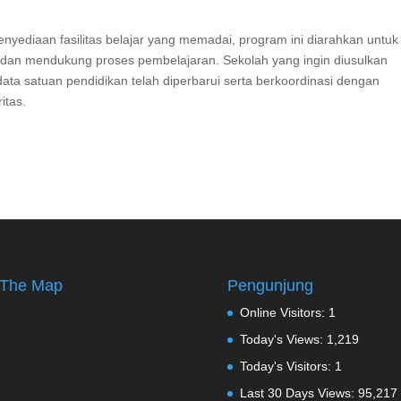
enyediaan fasilitas belajar yang memadai, program ini diarahkan untuk
 dan mendukung proses pembelajaran. Sekolah yang ingin diusulkan
ta satuan pendidikan telah diperbarui serta berkoordinasi dengan
itas.
The Map
Pengunjung
Online Visitors:
1
Today's Views:
1,219
Today's Visitors:
1
Last 30 Days Views:
95,217