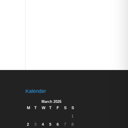
Kalender
March 2026
M
T
W
T
F
S
S
1
2
3
4
5
6
7
8