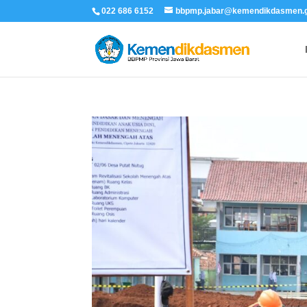
022 686 6152
bbpmp.jabar@kemendikdasmen.g