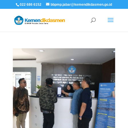
022 686 6152
bbpmp.jabar@kemendikdasmen.go.id