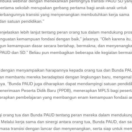
mbuka webinar dengan menekankan pentingnya transisi PAUD SD yan
pertama sekolah merupakan gerbang pertama bagi anak-anak untuk
. “Terbangunnya transisi yang menyenangkan membutuhkan kerja sama
dan satuan pendidikan.”
menjelaskan lebih lanjut tentang peran orang tua dalam mendukung pro
enguatan kemampuan fondasi dengan baik,” jelasnya. “Oleh karena itu,
ngun kemampuan dasar secara bertahap, bermakna, dan menyenangk
a PAUD dan SD.” Beliau pun membagikan beberapa ide kegiatan bermai
inar dengan menyampaikan harapannya kepada orang tua dan Bunda PA
i dan membantu mereka beradaptasi dengan lingkungan baru, mengenal
nnya. “Bunda PAUD juga diharapkan dapat mendampingi satuan pendidi
 Penerimaan Peserta Didik Baru (PPDB), menerapkan MPLS bagi pesert
enerapkan pembelajaran yang membangun enam kemampuan fondasi a
gi orang tua dan Bunda PAUD tentang peran mereka dalam mendukun
elalui kerja sama dan sinergi antara orang tua, Bunda PAUD, dan sa
 masa transisi dengan lancar dan menyenangkan, serta siap untuk mem