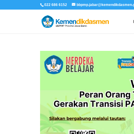
022 686 6152
bbpmp.jabar@kemendikdasmen.g