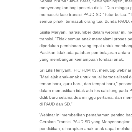
Kepala BBPMP Jawa Barat, Sriwahyuningsih, me
menyenangkan bagi peserta didik. “Dua minggu 
memasuki fase transisi PAUD-SD,” tutur beliau
semua pihak, termasuk orang tua, Bunda PAUD, 
Sisilia Maryani, narasumber dalam webinar ini, 
transisi. “Tidak semua anak mengalami proses p
diperlukan pembinaan yang tepat untuk memba
Pastikan tidak ada patahan pembelajaran antar
yang membangun kemampuan fondasi anak.
Sri Lilis Herliyanti, PIC PDM 09, menutup web
“Mari ajak anak-anak untuk mulai bersosialisas
teman baru, guru baru, dan tempat baru,” pesa
dalam memastikan tidak ada tes calistung pada
didik baru selama dua minggu pertama, dan m
di PAUD dan SD.”
Webinar ini memberikan pemahaman penting ba
Gerakan Transisi PAUD SD yang Menyenangkan. M
pendidikan, diharapkan anak-anak dapat melalui