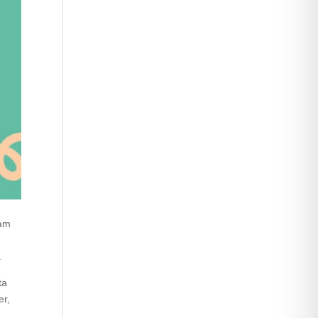
ram
.
ta
er,