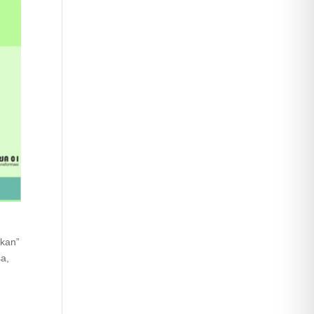
kan”
sa,