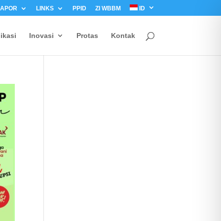
LAPOR
LINKS
PPID
ZI WBBM
ID
ikasi
Inovasi
Protas
Kontak