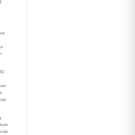
g
ses
an.
n
UD.
kan
a
nak
g
tuan
ulai