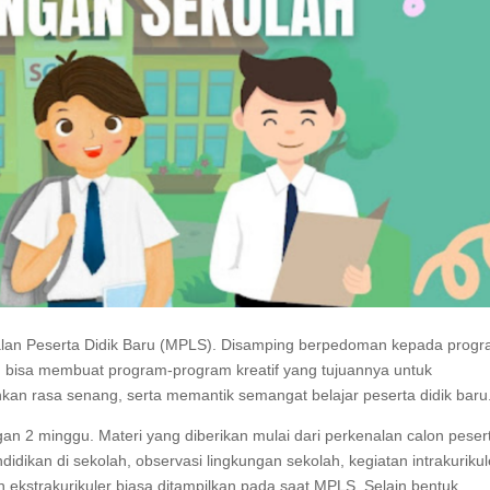
alan Peserta Didik Baru (MPLS). Disamping berpedoman kepada prog
h bisa membuat program-program kreatif yang tujuannya untuk
an rasa senang, serta memantik semangat belajar peserta didik baru
an 2 minggu. Materi yang diberikan mulai dari perkenalan calon peser
idikan di sekolah, observasi lingkungan sekolah, kegiatan intrakurikul
an ekstrakurikuler biasa ditampilkan pada saat MPLS. Selain bentuk