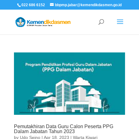
022 686 6152
bbpmp.jabar@kemendikdasmen.go.id
Pemutakhiran Data Guru Calon Peserta PPG
Dalam Jabatan Tahun 2023
by
Udo Seino
|
Apr 18, 2023
|
Warta Kiwari