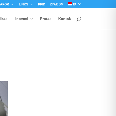
LAPOR
LINKS
PPID
ZI WBBM
ID
ikasi
Inovasi
Protas
Kontak