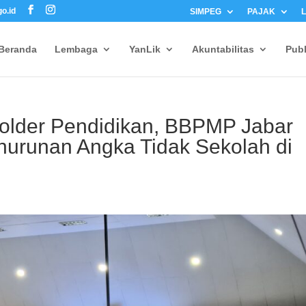
o.id
SIMPEG
PAJAK
Beranda
Lembaga
YanLik
Akuntabilitas
Publ
older Pendidikan, BBPMP Jabar
urunan Angka Tidak Sekolah di