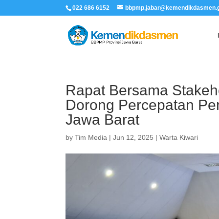
022 686 6152
bbpmp.jabar@kemendikdasmen.g
Rapat Bersama Stakeh
Dorong Percepatan Pen
Jawa Barat
by
Tim Media
|
Jun 12, 2025
|
Warta Kiwari