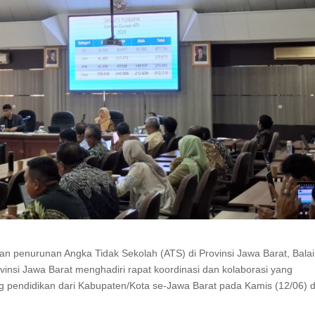
 penurunan Angka Tidak Sekolah (ATS) di Provinsi Jawa Barat, Balai
nsi Jawa Barat menghadiri rapat koordinasi dan kolaborasi yang
 pendidikan dari Kabupaten/Kota se-Jawa Barat pada Kamis (12/06) d