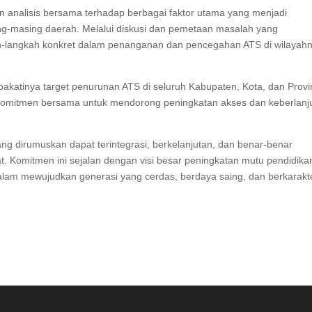
an analisis bersama terhadap berbagai faktor utama yang menjadi
ng-masing daerah. Melalui diskusi dan pemetaan masalah yang
h-langkah konkret dalam penanganan dan pencegahan ATS di wilayah
sepakatinya target penurunan ATS di seluruh Kabupaten, Kota, dan Provi
i komitmen bersama untuk mendorong peningkatan akses dan keberlanj
yang dirumuskan dapat terintegrasi, berkelanjutan, dan benar-benar
 Komitmen ini sejalan dengan visi besar peningkatan mutu pendidika
lam mewujudkan generasi yang cerdas, berdaya saing, dan berkarakte