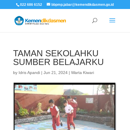
022 686 6152
bbpmp.jabar@kemendikdasmen.go.id
TAMAN SEKOLAHKU
SUMBER BELAJARKU
by
Idris Apandi
|
Jun 21, 2024
|
Warta Kiwari