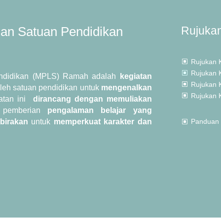
an Satuan Pendidikan
Rujuka
Rujukan 
W
Rujukan 
W
ndidikan (MPLS) Ramah adalah
kegiatan
Rujukan 
W
leh satuan pendidikan untuk
mengenalkan
Rujukan 
W
iatan ini
dirancang dengan memuliakan
 pemberian
pengalaman belajar yang
birakan
untuk
memperkuat karakter dan
Panduan
W