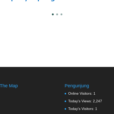
The Map
Pengunjung
Online Visitors:
1
Today's Views:
2,247
Today's Visitors:
1