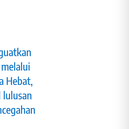
guatkan
 melalui
a Hebat,
 lulusan
encegahan