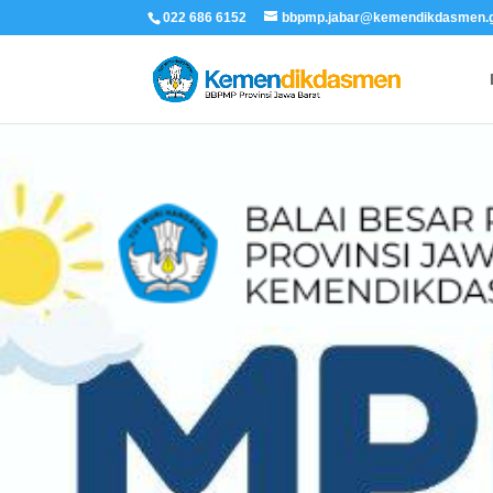
022 686 6152
bbpmp.jabar@kemendikdasmen.g