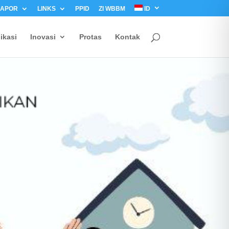
LAPOR
LINKS
PPID
ZI WBBM
ID
ikasi
Inovasi
Protas
Kontak