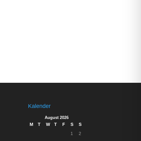
Kalender
August 2026
M
T
W
T
F
S
S
1
2